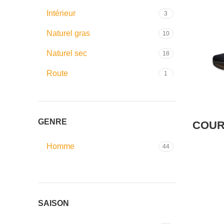
Intérieur
3
Naturel gras
10
Naturel sec
18
Route
1
Surface dure
4
Synthétique
12
GENRE
COUR
Terre battue
5
Homme
44
SAISON