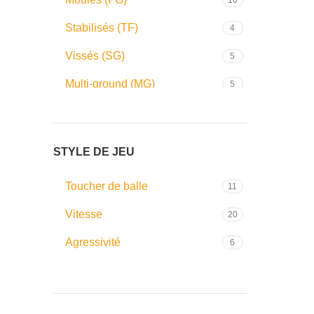
Stabilisés (TF)
4
Vissés (SG)
5
Multi-ground (MG)
5
STYLE DE JEU
Toucher de balle
11
Vitesse
20
Agressivité
6