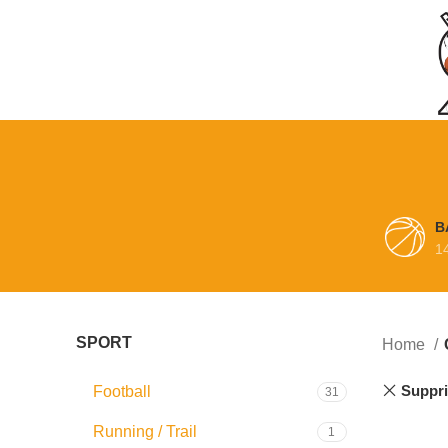
B
1
SPORT
Home
Suppri
Football
31
Running / Trail
1