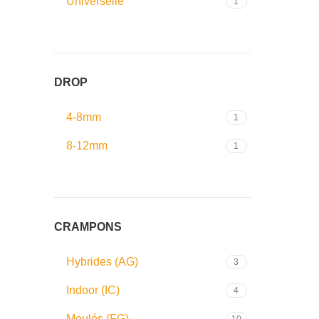
Universelle
1
DROP
4-8mm
1
8-12mm
1
CRAMPONS
Hybrides (AG)
3
Indoor (IC)
4
Moulés (FG)
10