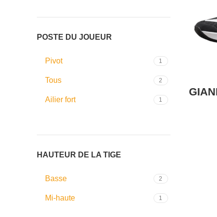
POSTE DU JOUEUR
Pivot
1
Tous
2
GIAN
Ailier fort
1
HAUTEUR DE LA TIGE
Basse
2
Mi-haute
1