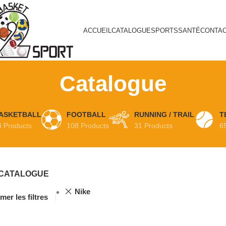
ACCUEIL
CATALOGUE
SPORTS
SANTÉ
CONTA
Catalogue
ASKETBALL
FOOTBALL
RUNNING / TRAIL
T
4 Products
108 Products
31 Products
6
CATALOGUE
Nike
mer les filtres