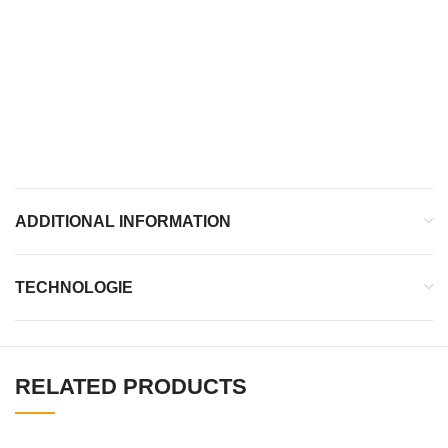
LES +
Recycled Adituff
Energyrods
Geogit
ADDITIONAL INFORMATION
TECHNOLOGIE
RELATED PRODUCTS