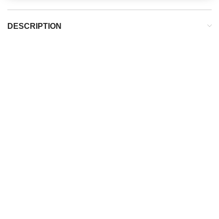
DESCRIPTION
DESCRIPTION
Terrain :
Terre battue
Poids de la chaussure :
260g (pour un 42)
Type de laçage :
Classique
POUR QUI ?