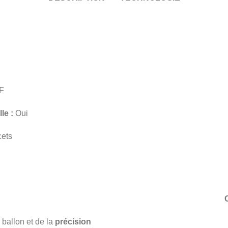
F
le :
Oui
ets
e ballon et de la
précision