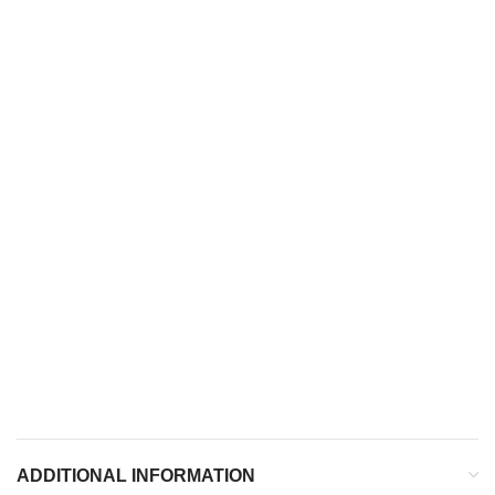
AMORTI
Mousse
EVA
TIGE
PU léger
TRACTION
Caoutchouc non marquant
ADDITIONAL INFORMATION