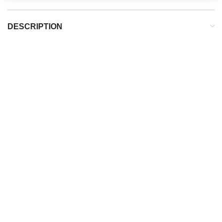
DESCRIPTION
DESCRIPTION
Terrain :
Surface dure
Poids de la chaussure :
318g (pour un 42)
Type de laçage :
Classique
POUR QUI ?