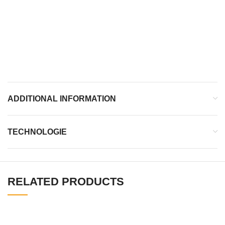
LES +
Renfort latéral en TPU
Semelle plus proche du sol
ADDITIONAL INFORMATION
TECHNOLOGIE
RELATED PRODUCTS