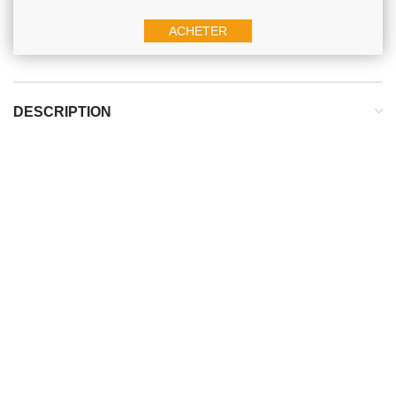
ACHETER
DESCRIPTION
DESCRIPTION
Terrain :
Synthétique, gazon
Type de crampons :
AG
Chaussette protectrice cheville :
Oui
Type de laçage :
Lacets classique