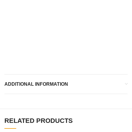
Semelles multi-surfaces
2 picots supplémentaires à l’avant
LES +
Renfort externe au talon en TPU
ADDITIONAL INFORMATION
RELATED PRODUCTS