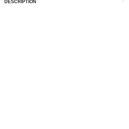
DESCRIPTION
DESCRIPTION
Terrain :
Sec
Type de crampons :
FG
Chaussette protectrice cheville :
Non
Type de laçage :
Lacets classique
POUR QUI ?
Joueur cherchant de la
vitesse