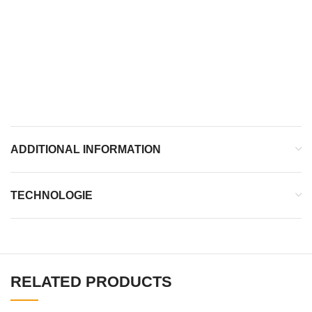
Renfort en carbone au talon
Ailes de stabilisation
Renfort au médio-pied
ADDITIONAL INFORMATION
TECHNOLOGIE
RELATED PRODUCTS