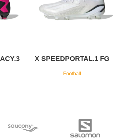
ACY.3
X SPEEDPORTAL.1 FG
X SP
Football