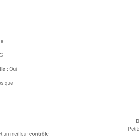
ue
G
le :
Oui
ssique
D
Peti
et un meilleur
contrôle