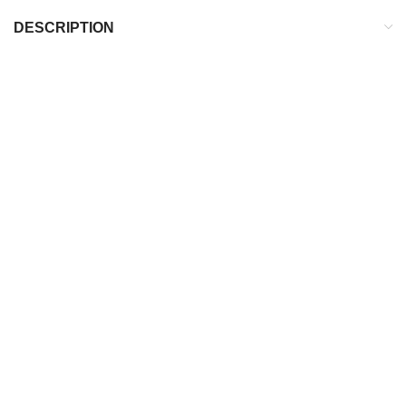
DESCRIPTION
DESCRIPTION
Terrain :
Sec, gras, synthétique
Type de crampons :
MG
Chaussette protectrice cheville :
Non
Type de laçage :
Laçage asymétrique
POUR QUI ?