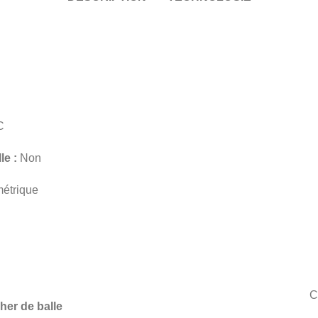
C
le :
Non
étrique
C
her de balle