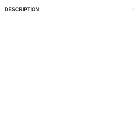
DESCRIPTION
DESCRIPTION
Terrain :
Sec
Type de crampons :
FG
Chaussette protectrice cheville :
Non
Type de laçage :
Lacets asymétriques
POUR QUI ?